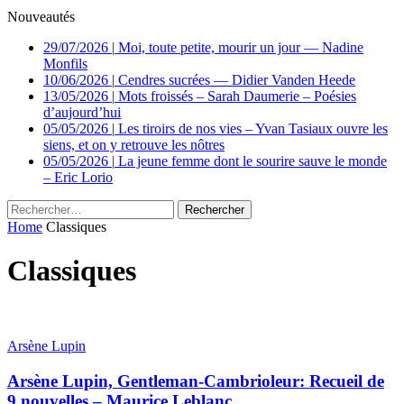
Nouveautés
29/07/2026
|
Moi, toute petite, mourir un jour — Nadine
Monfils
10/06/2026
|
Cendres sucrées — Didier Vanden Heede
13/05/2026
|
Mots froissés – Sarah Daumerie – Poésies
d’aujourd’hui
05/05/2026
|
Les tiroirs de nos vies – Yvan Tasiaux ouvre les
siens, et on y retrouve les nôtres
05/05/2026
|
La jeune femme dont le sourire sauve le monde
– Eric Lorio
Rechercher :
Home
Classiques
Classiques
Arsène Lupin
Arsène Lupin, Gentleman-Cambrioleur: Recueil de
9 nouvelles – Maurice Leblanc