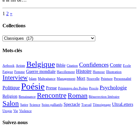
1
2
»
Collections
Collections
Mots-clés
Belgique
Confidences
Conte
Bible
Artbook
Artiste
Citation
Ecole
Histoire
Guerre mondiale
Fatigue
Femme
Harcèlement
Humour
Illustration
Interview
Mort
Islam
Maltraitance
Management
Nouvelle
Peinture
Personnalité
Poésie
Psychologie
Politique
Presse
Printemps des Poètes
Procès
Rencontre
Roman
Religion
Renaissance
Résurrection littéraire
Salon
Spectacle
UltraLetters
Satire
Science
Soins palliatifs
Travail
Témoignage
Utopie
Vie
Violence
Suivez-nous