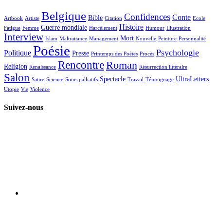
Belgique
Confidences
Conte
Bible
Artbook
Artiste
Citation
Ecole
Histoire
Guerre mondiale
Fatigue
Femme
Harcèlement
Humour
Illustration
Interview
Mort
Islam
Maltraitance
Management
Nouvelle
Peinture
Personnalité
Poésie
Psychologie
Politique
Presse
Printemps des Poètes
Procès
Rencontre
Roman
Religion
Renaissance
Résurrection littéraire
Salon
Spectacle
UltraLetters
Satire
Science
Soins palliatifs
Travail
Témoignage
Utopie
Vie
Violence
Suivez-nous