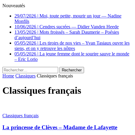
Nouveautés
29/07/2026
|
Moi, toute petite, mourir un jour — Nadine
Monfils
10/06/2026
|
Cendres sucrées — Didier Vanden Heede
13/05/2026
|
Mots froissés – Sarah Daumerie – Poésies
d’aujourd’hui
05/05/2026
|
Les tiroirs de nos vies – Yvan Tasiaux ouvre les
siens, et on y retrouve les nôtres
05/05/2026
|
La jeune femme dont le sourire sauve le monde
– Eric Lorio
Rechercher :
Home
Classiques
Classiques français
Classiques français
Classiques français
La princesse de Clèves – Madame de Lafayette