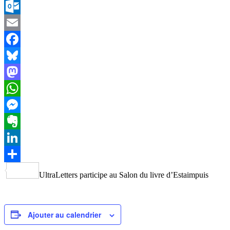
Copy
Link
Outlook.com
Email
Facebook
Bluesky
Mastodon
WhatsApp
Messenger
Evernote
LinkedIn
Partager
UltraLetters participe au Salon du livre d’Estaimpuis
Ajouter au calendrier