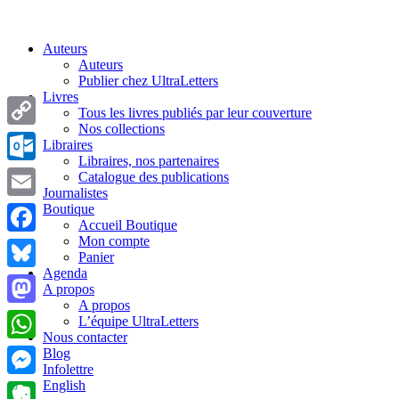
Auteurs
Auteurs
Publier chez UltraLetters
Livres
Tous les livres publiés par leur couverture
Nos collections
Copy
Libraires
Libraires, nos partenaires
Link
Outlook.com
Catalogue des publications
Journalistes
Boutique
Email
Accueil Boutique
Mon compte
Facebook
Panier
Agenda
Bluesky
A propos
A propos
Mastodon
L’équipe UltraLetters
Nous contacter
WhatsApp
Blog
Infolettre
English
Messenger