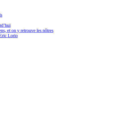
ls
rd’hui
ns, et on y retrouve les nôtres
Eric Lorio