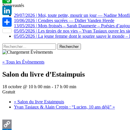
Nouveautés
Evernote
29/07/2026
|
Moi, toute petite, mourir un jour — Nadine Monfi
LinkedIn
10/06/2026
|
Cendres sucrées — Didier Vanden Heede
13/05/2026
|
Mots froissés – Sarah Daumerie – Poésies d’aujou
05/05/2026
|
Les tiroirs de nos vies – Yvan Tasiaux ouvre les sie
Partager
05/05/2026
|
La jeune femme dont le sourire sauve le monde – 
Rechercher :
« Tous les Évènements
Salon du livre d’Estaimpuis
18 octobre @ 10 h 00 min
-
17 h 00 min
Gratuit
«
Salon du livre Estaimpuis
Yvan Tasiaux & Alain Crepin : “Lucien, 10 ans déjà”
»