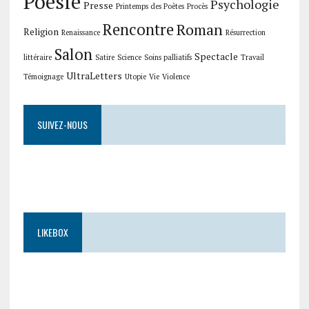
Poésie
Psychologie
Presse
Printemps des Poètes
Procès
Rencontre
Roman
Religion
Renaissance
Résurrection
Salon
Spectacle
littéraire
Satire
Science
Soins palliatifs
Travail
UltraLetters
Témoignage
Utopie
Vie
Violence
SUIVEZ-NOUS
LIKEBOX