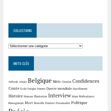
COLLECTIONS
Collections
MOTS-CLÉS
Belgique
Confidences
Bible
Artbook
Artiste
Citation
Conte
Guerre mondiale
Ecole
Fatigue
Femme
Harcèlement
Interview
Histoire
Humour
Illustration
Islam
Maltraitance
Politique
Mort
Management
Nouvelle
Peinture
Personnalité