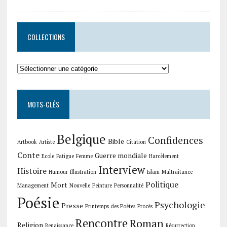
COLLECTIONS
Collections
MOTS-CLÉS
Belgique
Confidences
Bible
Artbook
Artiste
Citation
Conte
Guerre mondiale
Ecole
Fatigue
Femme
Harcèlement
Interview
Histoire
Humour
Illustration
Islam
Maltraitance
Politique
Mort
Management
Nouvelle
Peinture
Personnalité
Poésie
Psychologie
Presse
Printemps des Poètes
Procès
Rencontre
Roman
Religion
Renaissance
Résurrection