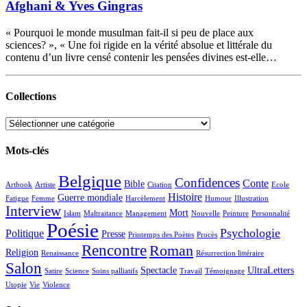
Afghani & Yves Gingras
« Pourquoi le monde musulman fait-il si peu de place aux
sciences? », « Une foi rigide en la vérité absolue et littérale du
contenu d’un livre censé contenir les pensées divines est-elle…
Collections
Collections
Mots-clés
Belgique
Confidences
Conte
Bible
Artbook
Artiste
Citation
Ecole
Histoire
Guerre mondiale
Fatigue
Femme
Harcèlement
Humour
Illustration
Interview
Mort
Islam
Maltraitance
Management
Nouvelle
Peinture
Personnalité
Poésie
Psychologie
Politique
Presse
Printemps des Poètes
Procès
Rencontre
Roman
Religion
Renaissance
Résurrection littéraire
Salon
Spectacle
UltraLetters
Satire
Science
Soins palliatifs
Travail
Témoignage
Utopie
Vie
Violence