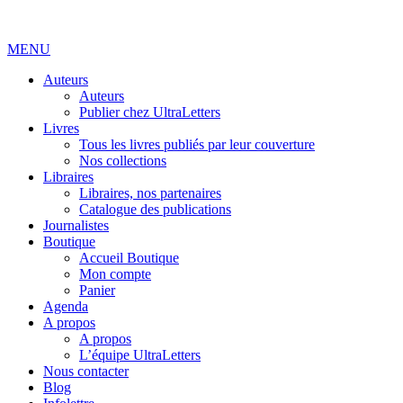
MENU
Auteurs
Auteurs
Publier chez UltraLetters
Livres
Tous les livres publiés par leur couverture
Nos collections
Libraires
Libraires, nos partenaires
Catalogue des publications
Journalistes
Boutique
Accueil Boutique
Mon compte
Panier
Agenda
A propos
A propos
L’équipe UltraLetters
Nous contacter
Blog