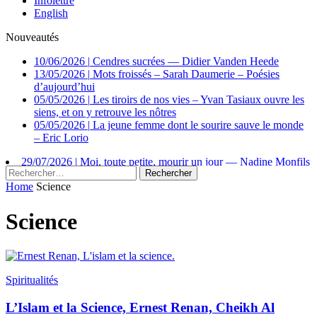
Infolettre
English
Nouveautés
10/06/2026
|
Cendres sucrées — Didier Vanden Heede
13/05/2026
|
Mots froissés – Sarah Daumerie – Poésies
d’aujourd’hui
05/05/2026
|
Les tiroirs de nos vies – Yvan Tasiaux ouvre les
siens, et on y retrouve les nôtres
05/05/2026
|
La jeune femme dont le sourire sauve le monde
– Eric Lorio
29/07/2026
|
Moi, toute petite, mourir un jour — Nadine Monfils
Rechercher :
Home
Science
Science
Spiritualités
L’Islam et la Science, Ernest Renan, Cheikh Al