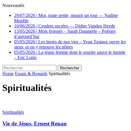
Nouveautés
29/07/2026
|
Moi, toute petite, mourir un jour — Nadine
Monfils
10/06/2026
|
Cendres sucrées — Didier Vanden Heede
13/05/2026
|
Mots froissés – Sarah Daumerie – Poésies
d’aujourd’hui
05/05/2026
|
Les tiroirs de nos vies – Yvan Tasiaux ouvre les
siens, et on y retrouve les nôtres
05/05/2026
|
La jeune femme dont le sourire sauve le monde
– Eric Lorio
Rechercher :
Home
Essais & Regards
Spiritualités
Spiritualités
Spiritualités
Vie de Jésus, Ernest Renan