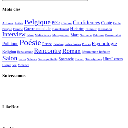
Mots-clés
Belgique
Confidences
Conte
Bible
Artbook
Artiste
Citation
Ecole
Histoire
Guerre mondiale
Fatigue
Femme
Harcèlement
Humour
Illustration
Interview
Mort
Islam
Maltraitance
Management
Nouvelle
Peinture
Personnalité
Poésie
Psychologie
Politique
Presse
Printemps des Poètes
Procès
Rencontre
Roman
Religion
Renaissance
Résurrection littéraire
Salon
Spectacle
UltraLetters
Satire
Science
Soins palliatifs
Travail
Témoignage
Utopie
Vie
Violence
Suivez-nous
LikeBox