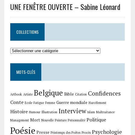
UNE FENÊTRE OUVERTE – Sabine Léonard
COLLECTIONS
Collections
MOTS-CLÉS
Belgique
Confidences
Bible
Artbook
Artiste
Citation
Conte
Guerre mondiale
Ecole
Fatigue
Femme
Harcèlement
Interview
Histoire
Humour
Illustration
Islam
Maltraitance
Politique
Mort
Management
Nouvelle
Peinture
Personnalité
Poésie
Psychologie
Presse
Printemps des Poètes
Procès