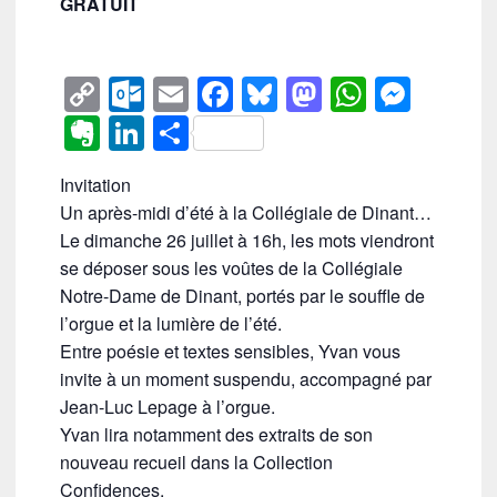
GRATUIT
C
O
E
F
Bl
M
W
M
o
ut
m
a
u
a
h
e
E
Li
P
p
lo
ail
c
e
st
at
ss
v
n
ar
Invitation
y
o
e
sk
o
s
e
er
k
ta
Un après-midi d’été à la Collégiale de Dinant…
Li
k.
b
y
d
A
n
n
e
g
Le dimanche 26 juillet à 16h, les mots viendront
n
c
o
o
p
g
ot
dI
er
se déposer sous les voûtes de la Collégiale
k
o
o
n
p
er
Notre-Dame de Dinant, portés par le souffle de
e
n
l’orgue et la lumière de l’été.
m
k
Entre poésie et textes sensibles, Yvan vous
invite à un moment suspendu, accompagné par
Jean-Luc Lepage
à l’orgue.
Yvan lira notamment des extraits de son
nouveau recueil dans la Collection
Confidences.