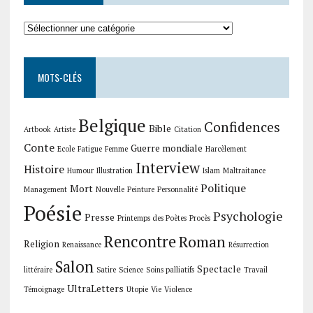
Collections
MOTS-CLÉS
Belgique
Confidences
Bible
Artbook
Artiste
Citation
Conte
Guerre mondiale
Ecole
Fatigue
Femme
Harcèlement
Interview
Histoire
Humour
Illustration
Islam
Maltraitance
Politique
Mort
Management
Nouvelle
Peinture
Personnalité
Poésie
Psychologie
Presse
Printemps des Poètes
Procès
Rencontre
Roman
Religion
Renaissance
Résurrection
Salon
Spectacle
littéraire
Satire
Science
Soins palliatifs
Travail
UltraLetters
Témoignage
Utopie
Vie
Violence