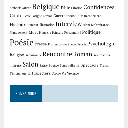
Belgique
Confidences
Bible
Artbook
Artiste
Citation
Conte
Guerre mondiale
Ecole
Fatigue
Femme
Harcèlement
Interview
Histoire
Humour
Illustration
Islam
Maltraitance
Politique
Mort
Management
Nouvelle
Peinture
Personnalité
Poésie
Psychologie
Presse
Printemps des Poètes
Procès
Rencontre
Roman
Religion
Renaissance
Résurrection
Salon
Spectacle
littéraire
Satire
Science
Soins palliatifs
Travail
UltraLetters
Témoignage
Utopie
Vie
Violence
SUIVEZ-NOUS