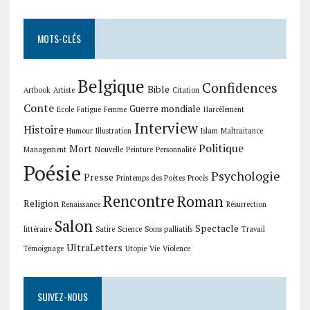
MOTS-CLÉS
Belgique
Confidences
Bible
Artbook
Artiste
Citation
Conte
Guerre mondiale
Ecole
Fatigue
Femme
Harcèlement
Interview
Histoire
Humour
Illustration
Islam
Maltraitance
Politique
Mort
Management
Nouvelle
Peinture
Personnalité
Poésie
Psychologie
Presse
Printemps des Poètes
Procès
Rencontre
Roman
Religion
Renaissance
Résurrection
Salon
Spectacle
littéraire
Satire
Science
Soins palliatifs
Travail
UltraLetters
Témoignage
Utopie
Vie
Violence
SUIVEZ-NOUS