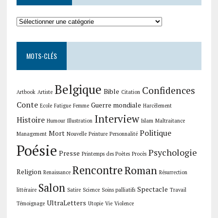
Collections
MOTS-CLÉS
Belgique
Confidences
Bible
Artbook
Artiste
Citation
Conte
Guerre mondiale
Ecole
Fatigue
Femme
Harcèlement
Interview
Histoire
Humour
Illustration
Islam
Maltraitance
Politique
Mort
Management
Nouvelle
Peinture
Personnalité
Poésie
Psychologie
Presse
Printemps des Poètes
Procès
Rencontre
Roman
Religion
Renaissance
Résurrection
Salon
Spectacle
littéraire
Satire
Science
Soins palliatifs
Travail
UltraLetters
Témoignage
Utopie
Vie
Violence