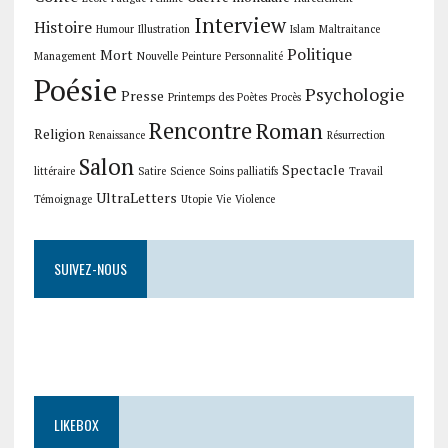
Interview
Histoire
Humour
Illustration
Islam
Maltraitance
Politique
Mort
Management
Nouvelle
Peinture
Personnalité
Poésie
Psychologie
Presse
Printemps des Poètes
Procès
Rencontre
Roman
Religion
Renaissance
Résurrection
Salon
Spectacle
littéraire
Satire
Science
Soins palliatifs
Travail
UltraLetters
Témoignage
Utopie
Vie
Violence
SUIVEZ-NOUS
LIKEBOX