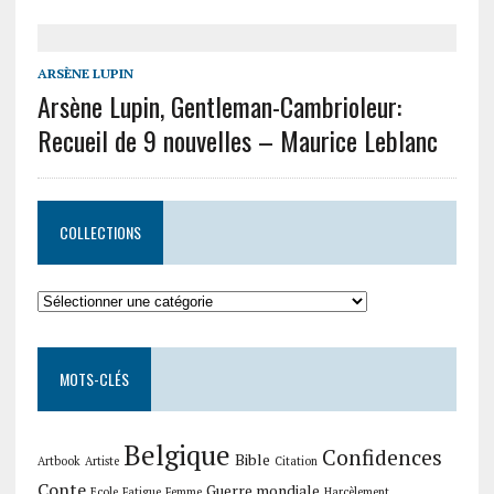
ARSÈNE LUPIN
Arsène Lupin, Gentleman-Cambrioleur:
Recueil de 9 nouvelles – Maurice Leblanc
COLLECTIONS
Collections
MOTS-CLÉS
Belgique
Confidences
Bible
Artbook
Artiste
Citation
Conte
Guerre mondiale
Ecole
Fatigue
Femme
Harcèlement