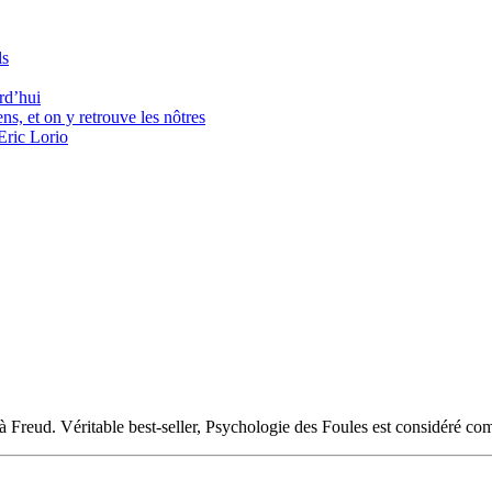
ls
rd’hui
ns, et on y retrouve les nôtres
Eric Lorio
 Freud. Véritable best-seller, Psychologie des Foules est considéré c