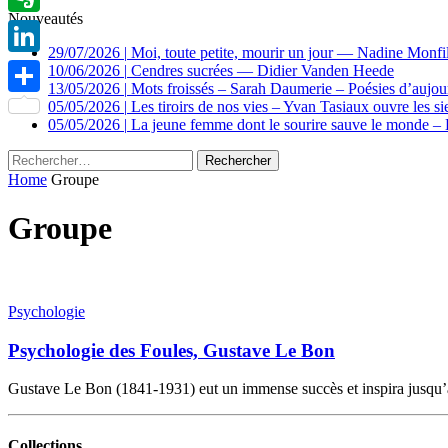
Nouveautés
Evernote
29/07/2026
|
Moi, toute petite, mourir un jour — Nadine Monfi
LinkedIn
10/06/2026
|
Cendres sucrées — Didier Vanden Heede
13/05/2026
|
Mots froissés – Sarah Daumerie – Poésies d’aujou
05/05/2026
|
Les tiroirs de nos vies – Yvan Tasiaux ouvre les sie
Partager
05/05/2026
|
La jeune femme dont le sourire sauve le monde – 
Rechercher :
Home
Groupe
Groupe
Psychologie
Psychologie des Foules, Gustave Le Bon
Gustave Le Bon (1841-1931) eut un immense succès et inspira jusqu’à
Collections