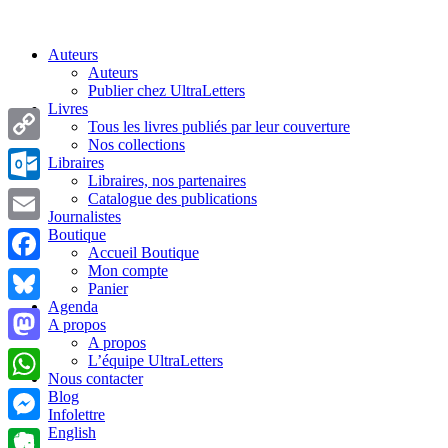
Auteurs
Auteurs
Publier chez UltraLetters
Livres
Tous les livres publiés par leur couverture
Nos collections
Copy
Libraires
Libraires, nos partenaires
Link
Outlook.com
Catalogue des publications
Journalistes
Boutique
Email
Accueil Boutique
Mon compte
Facebook
Panier
Agenda
Bluesky
A propos
A propos
Mastodon
L’équipe UltraLetters
Nous contacter
WhatsApp
Blog
Infolettre
English
Messenger