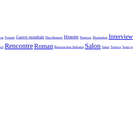
Interview
Histoire
Guerre mondiale
gue
Femme
Harcèlement
Humour
Illustration
Rencontre
Salon
Roman
nce
Résurrection littéraire
Satire
Science
Soins pa