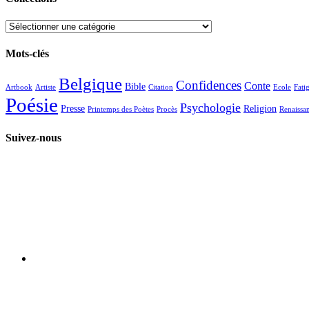
Collections
Mots-clés
Belgique
Confidences
Conte
Bible
Artbook
Artiste
Citation
Ecole
Fati
Poésie
Psychologie
Presse
Religion
Printemps des Poètes
Procès
Renaissa
Suivez-nous