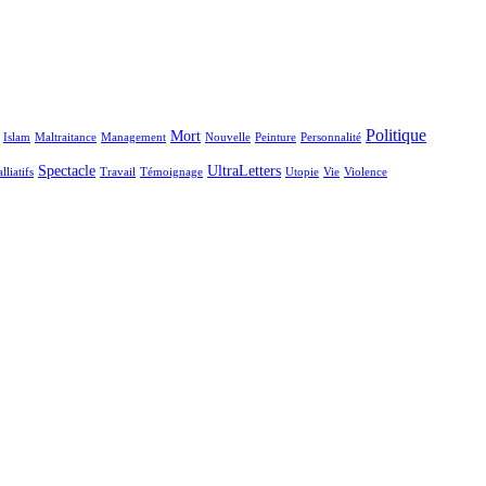
Politique
Mort
Islam
Maltraitance
Management
Nouvelle
Peinture
Personnalité
Spectacle
UltraLetters
lliatifs
Travail
Témoignage
Utopie
Vie
Violence