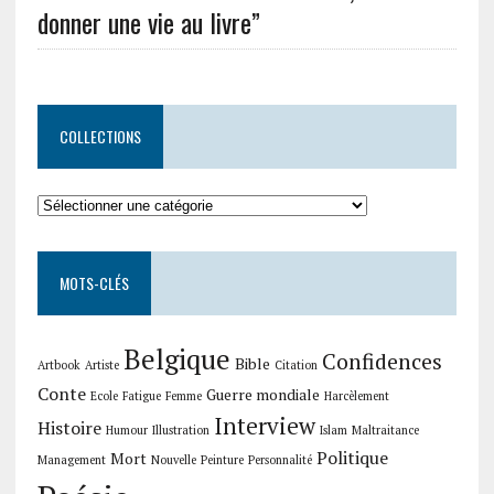
donner une vie au livre”
COLLECTIONS
Collections
MOTS-CLÉS
Belgique
Confidences
Bible
Artbook
Artiste
Citation
Conte
Guerre mondiale
Ecole
Fatigue
Femme
Harcèlement
Interview
Histoire
Humour
Illustration
Islam
Maltraitance
Politique
Mort
Management
Nouvelle
Peinture
Personnalité