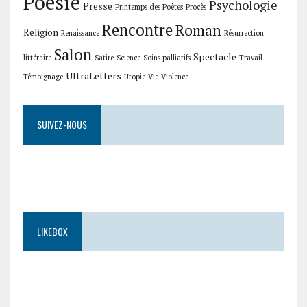
Poésie
Psychologie
Presse
Printemps des Poètes
Procès
Rencontre
Roman
Religion
Renaissance
Résurrection
Salon
Spectacle
littéraire
Satire
Science
Soins palliatifs
Travail
UltraLetters
Témoignage
Utopie
Vie
Violence
SUIVEZ-NOUS
LIKEBOX