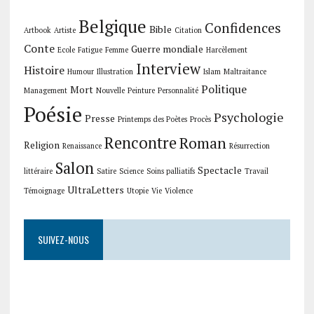
Belgique
Confidences
Bible
Artbook
Artiste
Citation
Conte
Guerre mondiale
Ecole
Fatigue
Femme
Harcèlement
Interview
Histoire
Humour
Illustration
Islam
Maltraitance
Politique
Mort
Management
Nouvelle
Peinture
Personnalité
Poésie
Psychologie
Presse
Printemps des Poètes
Procès
Rencontre
Roman
Religion
Renaissance
Résurrection
Salon
Spectacle
littéraire
Satire
Science
Soins palliatifs
Travail
UltraLetters
Témoignage
Utopie
Vie
Violence
SUIVEZ-NOUS