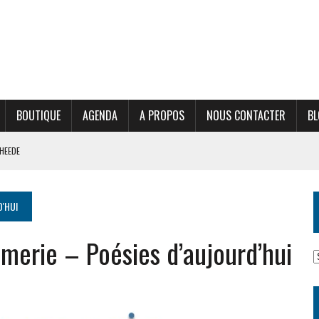
BOUTIQUE
AGENDA
A PROPOS
NOUS CONTACTER
BL
HEEDE
URD’HUI
SIENS, ET ON Y RETROUVE LES NÔTRES
D'HUI
RIC LORIO
merie – Poésies d’aujourd’hui
ILS
C