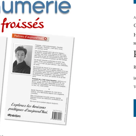
A
H
M
R
l
T