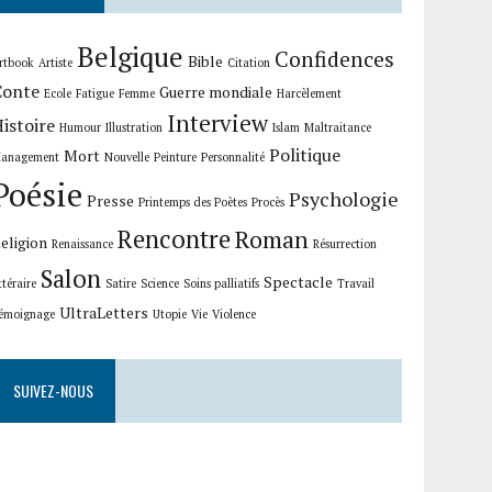
Belgique
Confidences
Bible
rtbook
Artiste
Citation
Conte
Guerre mondiale
Ecole
Fatigue
Femme
Harcèlement
Interview
istoire
Humour
Illustration
Islam
Maltraitance
Politique
Mort
anagement
Nouvelle
Peinture
Personnalité
Poésie
Psychologie
Presse
Printemps des Poètes
Procès
Rencontre
Roman
eligion
Renaissance
Résurrection
Salon
Spectacle
ittéraire
Satire
Science
Soins palliatifs
Travail
UltraLetters
émoignage
Utopie
Vie
Violence
SUIVEZ-NOUS