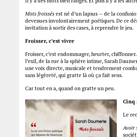
Il y a des mots bien rangés. Et puis il y a les autr
Mots froissés
est né d’un lapsus — de la confusi
devenues involontairement poétiques. De ce déso
invitation à sortir des cases, à reprendre le jeu.
Froisser, c’est vivre
Froisser, c’est endommager, heurter, chiffonner
l’exil, de la rue à la sphère intime, Sarah Daum
une voix directe, musicale et tendrement combat
sans légèreté, qui gratte là où ça fait sens.
Car tout en a, quand on gratte un peu.
Cinq 
Le re
Avoir 
sociét