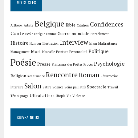
MOTS-CLÉS
Belgique
Confidences
Bible
Artbook
Artiste
Citation
Conte
Guerre mondiale
Ecole
Fatigue
Femme
Harcèlement
Interview
Histoire
Humour
Illustration
Islam
Maltraitance
Politique
Mort
Management
Nouvelle
Peinture
Personnalité
Poésie
Psychologie
Presse
Printemps des Poètes
Procès
Rencontre
Roman
Religion
Renaissance
Résurrection
Salon
Spectacle
littéraire
Satire
Science
Soins palliatifs
Travail
UltraLetters
Témoignage
Utopie
Vie
Violence
SUIVEZ-NOUS